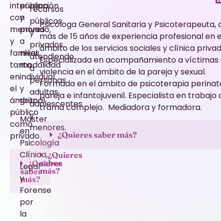
intervención
público
recursos
con
y
públicos
Psicóloga General Sanitaria y Psicoterapeuta, 
menores
privado,
y
más de 15 años de experiencia profesional en e
y
a
privados,
ámbito de los servicios sociales y clínica privad
familias
nivel
atendiendo
Especializada en acompañamiento a víctimas
tanto
modalidad
a
violencia en el ámbito de la pareja y sexual.
en
individual
personas
Formada en el ámbito de psicoterapia perinata
el
y
adultas,
pareja e infantojuvenil. Especialista en trabajo
ámbito
grupal.
adolescentes
trama complejo. Mediadora y formadora.
público
y
Máster
como
menores.
en
¿Quieres saber más?
privado.
Psicología
Clínica,
¿Quieres
saber
¿Quieres
Legal
más?
saber
y
más?
Forense
por
la