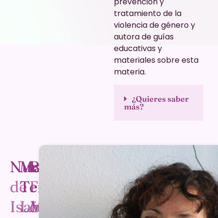
prevención y
tratamiento de la
violencia de género y
autora de guías
educativas y
materiales sobre esta
materia.
¿Quieres saber
más?
Nuria
María
Beatriz
de
Teresa
Fernández
Isabel
López
Martínez