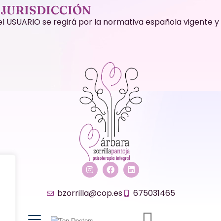
 JURISDICCIÓN
 el USUARIO se regirá por la normativa española vigente y
bzorrilla@cop.es
675031465