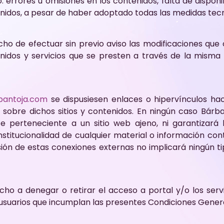
: errores u omisiones en los contenidos, falta de disponib
enidos, a pesar de haber adoptado todas las medidas tecn
echo de efectuar sin previo aviso las modificaciones que
tenidos y servicios que se presten a través de la mism
pantoja.com
se dispusiesen enlaces o hipervínculos hací
 sobre dichos sitios y contenidos. En ningún caso Bárba
perteneciente a un sitio web ajeno, ni garantizará la d
onstitucionalidad de cualquier material o información co
usión de estas conexiones externas no implicará ningún t
cho a denegar o retirar el acceso a portal y/o los serv
s usuarios que incumplan las presentes Condiciones Gener