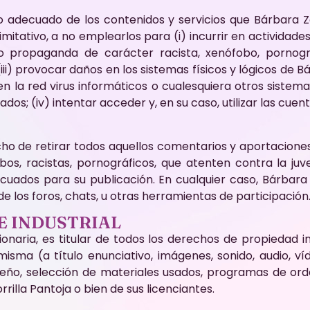
adecuado de los contenidos y servicios que Bárbara Zor
itativo, a no emplearlos para (i) incurrir en actividades i
s o propaganda de carácter racista, xenófobo, pornogr
i) provocar daños en los sistemas físicos y lógicos de B
en la red virus informáticos o cualesquiera otros sistem
; (iv) intentar acceder y, en su caso, utilizar las cuen
cho de retirar todos aquellos comentarios y aportaciones
bos, racistas, pornográficos, que atenten contra la juve
decuados para su publicación. En cualquier caso, Bárbara
de los foros, chats, u otras herramientas de participación
E INDUSTRIAL
onaria, es titular de todos los derechos de propiedad in
sma (a título enunciativo, imágenes, sonido, audio, víd
seño, selección de materiales usados, programas de or
rrilla Pantoja o bien de sus licenciantes.