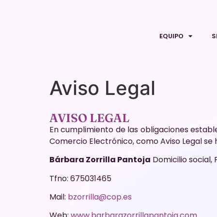
EQUIPO
S
Aviso Legal
AVISO LEGAL
En cumplimiento de las obligaciones estableci
Comercio Electrónico, como Aviso Legal se 
Bárbara Zorrilla Pantoja
Domicilio social, 
Tfno: 675031465
Mail:
bzorrilla@cop.es
Web:
www.barbarazorrillapantoja.com