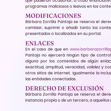
que pudieran ocasionar, a título enunciativo
programas maliciosos o lesivos en los cont
MODIFICACIONES
Bárbara Zorrilla Pantoja se reserva el der
cambiar, suprimir o añadir tanto los con
presentados o localizados en su portal.
ENLACES
En el caso de que en
www.barbarazorrilla
Pantoja no ejercerá ningún tipo de control
alguna por los contenidos de algún enlace 
exactitud, amplitud, veracidad, validez y c
otros sitios de Internet. Igualmente la incl
las entidades conectadas.
DERECHO DE EXCLUSIÓN
Bárbara Zorrilla Pantoja se reserva el dere
instancia propia o de un tercero, a aquello