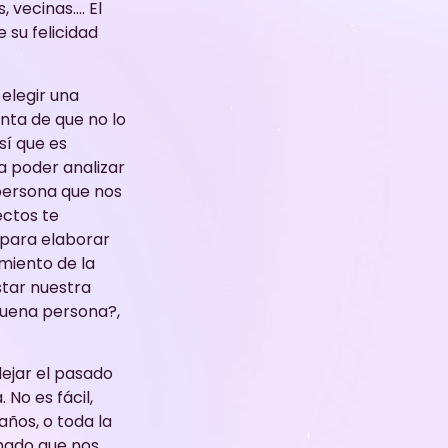
 vecinas…. El
 su felicidad
 elegir una
nta de que no lo
sí que es
 poder analizar
 persona que nos
ectos te
 para elaborar
miento de la
star nuestra
buena persona?,
ejar el pasado
No es fácil,
ños, o toda la
mado que nos