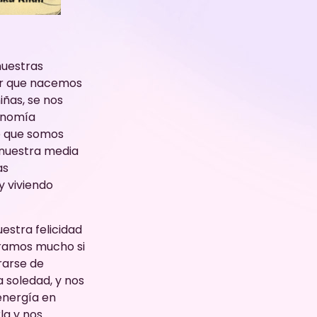
nuestras
eer que nacemos
ñas, se nos
tonomía
e que somos
nuestra media
as
y viviendo
stra felicidad
uframos mucho si
rarse de
 soledad, y nos
energía en
la y nos