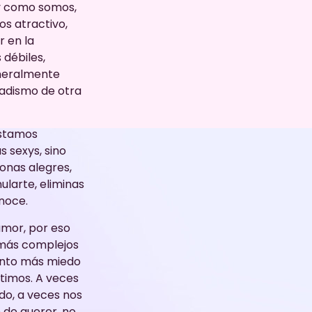
 y como somos,
s atractivo,
 en la
débiles,
eneralmente
sadismo de otra
estamos
 sexys, sino
onas alegres,
ularte, eliminas
noce.
amor, por eso
 más complejos
anto más miedo
timos. A veces
do, a veces nos
 de querer, no