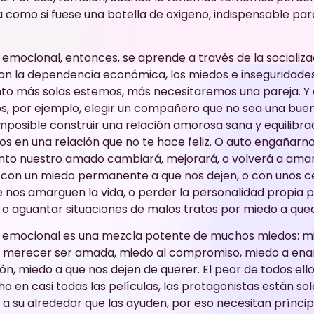
a como si fuese una botella de oxigeno, indispensable pa
mocional, entonces, se aprende a través de la socializaci
con la dependencia económica, los miedos e inseguridades
nto más solas estemos, más necesitaremos una pareja. Y
ros, por ejemplo, elegir un compañero que no sea una bue
imposible construir una relación amorosa sana y equilibra
 en una relación que no te hace feliz. O auto engañar
to nuestro amado cambiará, mejorará, o volverá a ama
vir con un miedo permanente a que nos dejen, o con unos c
 nos amarguen la vida, o perder la personalidad propia 
, o aguantar situaciones de malos tratos por miedo a que
 emocional es una mezcla potente de muchos miedos: m
no merecer ser amada, miedo al compromiso, miedo a en
ión, miedo a que nos dejen de querer. El peor de todos ello
o en casi todas las películas, las protagonistas están sol
 a su alrededor que las ayuden, por eso necesitan príncip