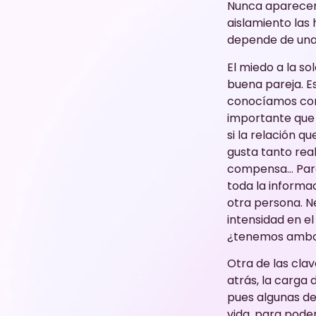
Nunca aparecen 
aislamiento las
depende de una
El miedo a la so
buena pareja. E
conocíamos con 
importante que
si la relación q
gusta tanto real
compensa… Para 
toda la informa
otra persona. N
intensidad en e
¿tenemos ambos
Otra de las cla
atrás, la carga 
pues algunas de
vida, para pode