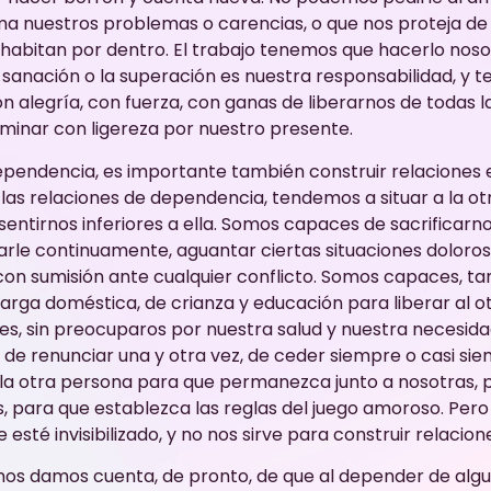
ma nuestros problemas o carencias, o que nos proteja de l
habitan por dentro. El trabajo tenemos que hacerlo noso
 sanación o la superación es nuestra responsabilidad, y
 alegría, con fuerza, con ganas de liberarnos de todas l
inar con ligereza por nuestro presente.
dependencia, es importante también construir relaciones e
n las relaciones de dependencia, tendemos a situar a la o
sentirnos inferiores a ella. Somos capaces de sacrificarno
arle continuamente, aguantar ciertas situaciones doloros
n sumisión ante cualquier conflicto. Somos capaces, ta
carga doméstica, de crianza y educación para liberar al o
es, sin preocuparos por nuestra salud y nuestra necesid
e renunciar una y otra vez, de ceder siempre o casi sie
 la otra persona para que permanezca junto a nosotras, 
 para que establezca las reglas del juego amoroso. Pero
esté invisibilizado, y no nos sirve para construir relacione
nos damos cuenta, de pronto, de que al depender de al